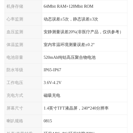
机身存储
64Mbit RAM+128Mbit ROM
心率监测
动态误差±5次，静态误差±3次
血压监测
安静测量误差20%(非医疗产品，仅供参考）
体温监测
室内常温环境测量误差±0.2°
电池容量
520mAh纯钴高压聚合物电池
防水等级
IP65-IP67
工作电压
3.6V-4.2V
充电方式
磁吸充电
屏幕尺寸
1.4英寸TFT液晶屏，240*240分辨率
喇叭规格
0815