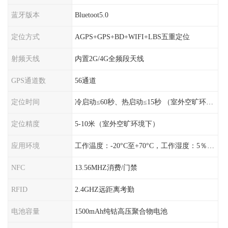
蓝牙版本
Bluetoot5.0
定位方式
AGPS+GPS+BD+WIFI+LBS五重定位
射频天线
内置2G/4G全频段天线
GPS通道数
56通道
定位时间
冷启动≤60秒、热启动≤15秒 （室外空旷环境）
定位精度
5-10米（室外空旷环境下）
应用环境
工作温度：-20°C至+70°C，工作湿度：5％〜95％RH
NFC
13.56MHZ消费/门禁
RFID
2.4GHZ远距离考勤
电池容量
1500mAh纯钴高压聚合物电池