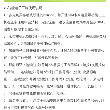
4G智能电子工牌使用说明
1、步先购买移动或联通的Nano卡，并开通SIM卡来电显示功能，主
机在正常使用中会消耗一定的流量，建议流量套餐为每月至少30M，
话费可按需求自主定制。
2、长按主机SOS键3秒可开机，红、绿、会循环亮起，关机则需要取
出SIM卡，点击SIM卡座旁“Reset”按钮。
3、智能电子工牌开机并登陆平台后，通过APP或服务平台可查询位
置，设置工作号码、SOS号码等参数。
4、双向通话：连续短按1号键2次将拨打工作号码1（短按1次播报功
能帮助），连续短按2号键2次拨打工作号码2（短按1次播报电
量），连续短按3号键2次拨打工作号码3（短按1次报时）。来电时
按1、2、3号任意键可接听，按SOS挂机，通话状态下，长按1、2、
3、号任意键将在免提和听筒状态下切换。
5、白名单设置：可通过手机APP或者平台添加15个白名单号码，终
端只可接听设置的白名单号码来电。