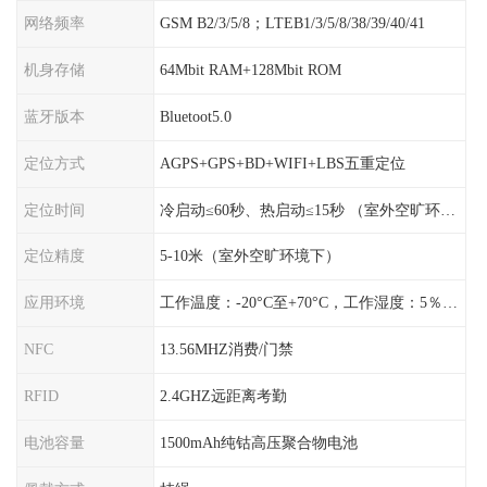
网络频率
GSM B2/3/5/8；LTEB1/3/5/8/38/39/40/41
机身存储
64Mbit RAM+128Mbit ROM
蓝牙版本
Bluetoot5.0
定位方式
AGPS+GPS+BD+WIFI+LBS五重定位
定位时间
冷启动≤60秒、热启动≤15秒 （室外空旷环境）
定位精度
5-10米（室外空旷环境下）
应用环境
工作温度：-20°C至+70°C，工作湿度：5％〜95％RH
NFC
13.56MHZ消费/门禁
RFID
2.4GHZ远距离考勤
电池容量
1500mAh纯钴高压聚合物电池