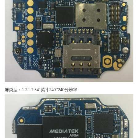
屏类型：1.22-1.54''英寸240*240分辨率