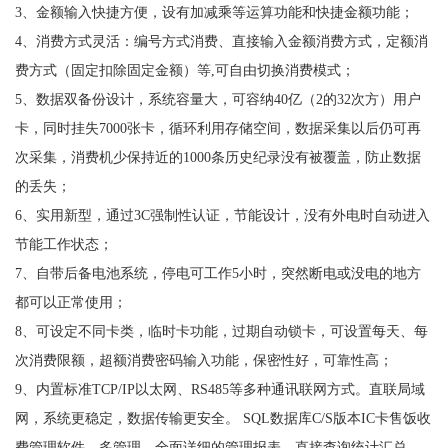
3、金额输入快捷方便，设有加减乘等运算功能和快捷金额功能；
4、消费方式灵活：编号方式消费、直接输入金额消费方式，定额消
费方式（固定扣除固定金额）等,可自由切换消费模式；
5、数据双备份设计，系统容量大，可容纳40亿（2的32次方）用户
卡，同时挂失7000张卡，循环利用存储空间，数据采集以后仍可再
次采集，消费机少保持近的1000条历史纪录没有被覆盖，防止数据
的丢失；
6、实用新型，通过3C强制性认证，节能设计，没有外电时自动进入
节能工作状态；
7、自带后备电池系统，停电可工作5小时，突然断电或没电的地方
都可以正常使用；
8、可设定不同卡类，临时卡功能，过期自动锁卡，可设置每天、每
次消费限额，超额消费密码输入功能，保密性好，可靠性高；
9、内置标准TCP/IP以太网、RS485等多种通讯联网方式。直联局域
网，系统更稳定，数据传输更安全。 SQL数据库C/S版本IC卡售饭收
费管理软件，多管理，全面详细的管理报表，直接查询统计汇总、