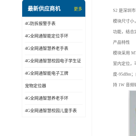
指静脉识别智能锁
最新供应商机
更多
S2 是深圳市
蓝牙ibeacon定位手表
模块尺寸小，功
4G防拆报警手表
2G/BT4.0智能睡眠带
功能，结合
4G全网通智能定位手环
2G/4G智慧养老手环
产品特性
4G全网通智慧养老手表
2G/3G/4G智能学生证
模块采用 MT
4G全网通智慧校园电子学生证
室内定位，可轻
4G全网通智能电子工牌
4G全网通智能电子工牌
度-95dB
一卡通消费机
持 1W 音频
宠物定位器
2G宠物GPS定位器
4G全网通智慧养老手环
社区矫正老年痴呆防拆报警手表
4G全网通智慧校园儿童手表
气泵式血压测量手表