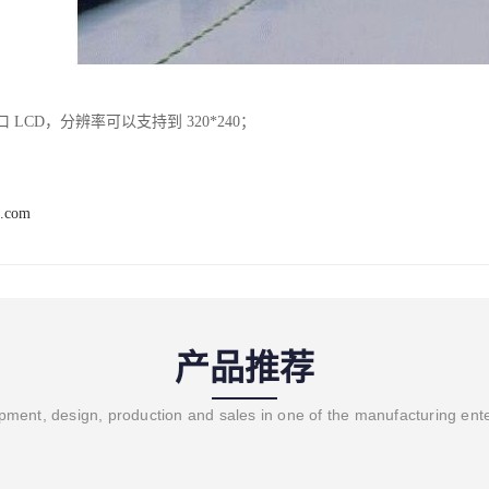
接口 LCD，分辨率可以支持到 320*240；
t.com
产品推荐
ment, design, production and sales in one of the manufacturing ent