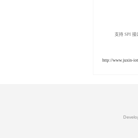
支持 SPI 
http://www.juxin-io
Develop