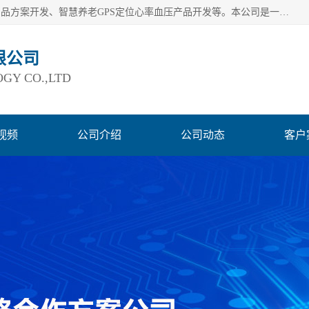
深圳市巨欣通讯技术有限公司是应用领域有：智能硬件Lora产品方案开发、智慧养老GPS定位心率血压产品开发等。本公司是一家民营高新技术企业、行业成员之一的智能硬件方案提供商，公司致力于为智能物联领域提供硬件解决方案。公司可满足不同类型客户采购需要，巨欣通讯切身体会客户对服务及时性的要求，建立了完善的售后服务系统，运用先进的互联网工具为客户提供及时、周到的服务！
限公司
GY CO.,LTD
视频
公司介绍
公司动态
客户