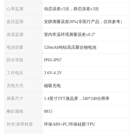
心率监测
动态误差±5次，静态误差±3次
血压监测
安静测量误差20%(非医疗产品，仅供参考）
体温监测
室内常温环境测量误差±0.2°
电池容量
520mAh纯钴高压聚合物电池
防水等级
IP65-IP67
工作电压
3.6V-4.2V
充电方式
磁吸充电
屏幕尺寸
1.4英寸TFT液晶屏，240*240分辨率
喇叭规格
0815
外壳/表带材质
环保ABS+PC/环保硅胶/TPU