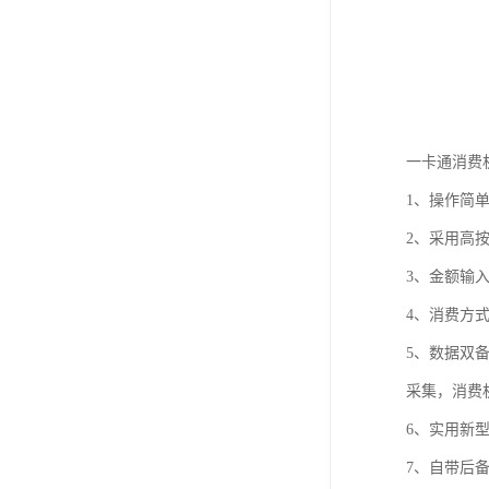
一卡通消费
1、操作简
2、采用高
3、金额输
4、消费方
5、数据双
采集，消费
6、实用新
7、自带后