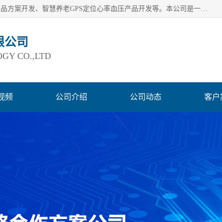
深圳市巨欣通讯技术有限公司是应用领域有：智能硬件Lora产品方案开发、智慧养老GPS定位心率血压产品开发等。本公司是一家民营高新技术企业、行业成员之一的智能硬件方案提供商，公司致力于为智能物联领域提供硬件解决方案。公司可满足不同类型客户采购需要，巨欣通讯切身体会客户对服务及时性的要求，建立了完善的售后服务系统，运用先进的互联网工具为客户提供及时、周到的服务！
限公司
GY CO.,LTD
视频
公司介绍
公司动态
客户