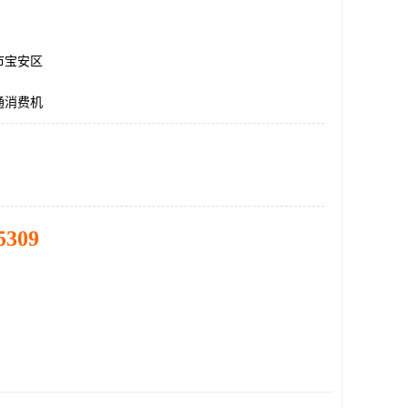
市宝安区
通消费机
5309