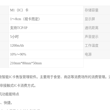
M1（IC）卡
存储容量
1～8cm（视卡而定）
显示屏
支持TCP/IP
通讯距离
5小时
声音提示
1200mAh
工作温度
10%～90%
电源
210mm*80mm*50mm
款智能IC卡售饭管理软件。主要用于食堂、商店等消费场所的消费管理。
 I型非接触式IC卡消费方式。
机功能能特点
单、快捷。