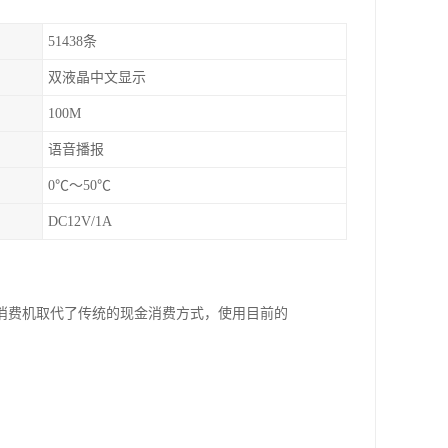
51438条
双液晶中文显示
100M
语音播报
0℃～50℃
DC12V/1A
消费机取代了传统的现金消费方式，使用目前的