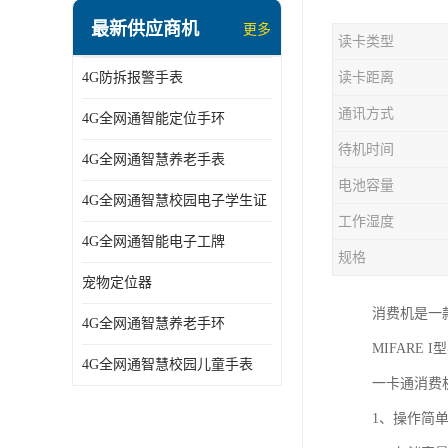
指静脉识别智能锁
最新供应商机
更多
读卡类型
蓝牙ibeacon定位手表
4G防拆报警手表
读卡距离
2G/BT4.0智能睡眠带
通讯方式
4G全网通智能定位手环
2G/4G智慧养老手环
待机时间
4G全网通智慧养老手表
2G/3G/4G智能学生证
电池容量
4G全网通智慧校园电子学生证
4G全网通智能电子工牌
工作湿度
4G全网通智能电子工牌
一卡通消费机
规格
宠物定位器
2G宠物GPS定位器
消费机是一
4G全网通智慧养老手环
社区矫正老年痴呆防拆报警手表
MIFARE
4G全网通智慧校园儿童手表
一卡通消费
气泵式血压测量手表
1、操作简