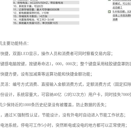
机主要功能特点：
单快捷，双面LED显示，操作人员和消费者可同时察看交易内容；
按键感电脑按键，按键寿命达1，000，000次；整个键盘采用硅胶键盘罩
入快捷方便，设有加减乘等运算功能和快捷金额功能；
式灵活：编号方式消费、直接输入金额消费方式，定额消费方式（固定扣除
备份设计，系统容量大，可容纳40亿（2的32次方）用户卡，同时挂失70
机少保持近的1000条历史纪录没有被覆盖，防止数据的丢失；
型，通过3C强制性认证，节能设计，没有外电时自动进入节能工作状态；
备电池系统，停电可工作5小时，突然断电或没电的地方都可以正常使用；