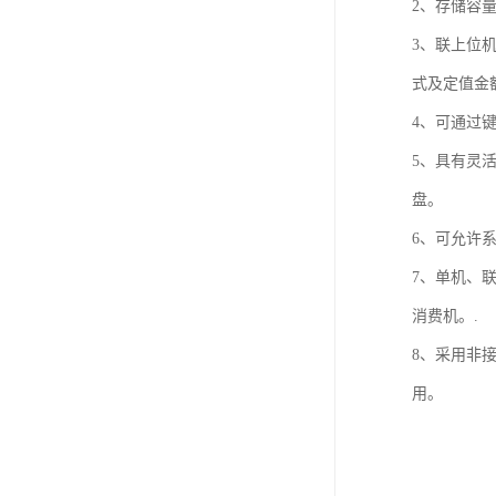
2、存储容量
3、联上位
式及定值金
4、可通过
5、具有灵
盘。
6、可允许
7、单机、
消费机。.
8、采用非
用。