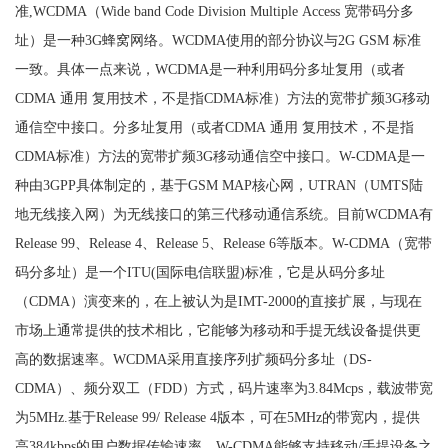
准,WCDMA（Wide band Code Division Multiple Access 宽带码分多
址）是一种3G蜂窝网络。WCDMA使用的部分协议与2G GSM 标准
一致。具体一点来说，WCDMA是一种利用码分多址复用（或者
CDMA 通用 复用技术，不是指CDMA标准）方法的宽带扩频3G移动
通信空中接口。分多址复用（或者CDMA 通用 复用技术，不是指
CDMA标准）方法的宽带扩频3G移动通信空中接口。W-CDMA是一
种由3GPP具体制定的，基于GSM MAP核心网，UTRAN（UMTS陆
地无线接入网）为无线接口的第三代移动通信系统。目前WCDMA有
Release 99、Release 4、Release 5、Release 6等版本。W-CDMA（宽带
码分多址）是一个ITU(国际电信联盟)标准，它是从码分多址
（CDMA）演变来的，在上被认为是IMT-2000的直接扩展，与现在
市场上通常提供的技术相比，它能够为移动和手提无线设备提供更
高的数据速率。WCDMA采用直接序列扩频码分多址（DS-
CDMA）、频分双工（FDD）方式，码片速率为3.84Mcps，载波带宽
为5MHz.基于Release 99/ Release 4版本，可在5MHz的带宽内，提供
高384kbps的用户数据传输速率。W-CDMA能够支持移动/手提设备之