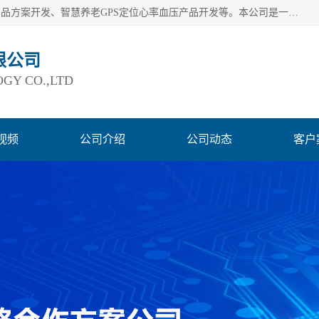
深圳市巨欣通讯技术有限公司是应用领域有：智能硬件Lora产品方案开发、智慧养老GPS定位心率血压产品开发等。本公司是一家民营高新技术企业、行业成员之一的智能硬件方案提供商，公司致力于为智能物联领域提供硬件解决方案。公司可满足不同类型客户采购需要，巨欣通讯切身体会客户对服务及时性的要求，建立了完善的售后服务系统，运用先进的互联网工具为客户提供及时、周到的服务！
限公司
GY CO.,LTD
视频
公司介绍
公司动态
客户