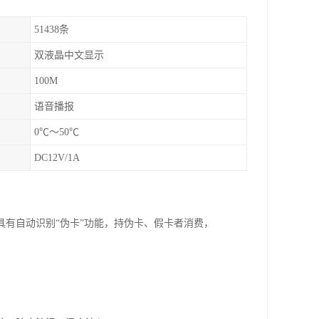
51438条
双液晶中文显示
100M
语音播报
0℃～50℃
DC12V/1A
有自动识别“伪卡”功能，持伪卡、假卡者消费，