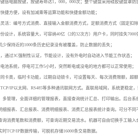
按键感电脑按键，按键寿命达1，000，000次；整个键盘采用硅胶键盘罩
入快捷方便，设有加减乘等运算功能和快捷金额功能；
式灵活：编号方式消费、直接输入金额消费方式，定额消费方式（固定扣除
备份设计，系统容量大，可容纳40亿（2的32次方）用户卡，同时挂失70
机少保持近的1000条历史纪录没有被覆盖，防止数据的丢失；
型，通过3C强制性认证，节能设计，没有外电时自动进入节能工作状态；
备电池系统，停电可工作5小时，突然断电或没电的地方都可以正常使用；
不同卡类，临时卡功能，过期自动锁卡，可设置每天、每次消费限额，超
TCP/IP以太网、RS485等多种通讯联网方式。直联局域网，系统更稳定，
，多管理，全面详细的管理报表，直接查询统计汇总、打印输出。后台系
明细报表、汇总报表、消费明细报表、消费汇总报表统计查询。可分不同
可查询消费笔数和消费额，可查询近期交易流水。机器可自由切换手工输入
时TCP/IP数据传输，可脱机存储16000条交易数据。