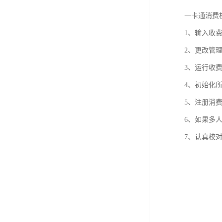
一卡通消费
1、输入收
2、更改管
3、运行收
4、初始化
5、注册消
6、如果多
7、认真校