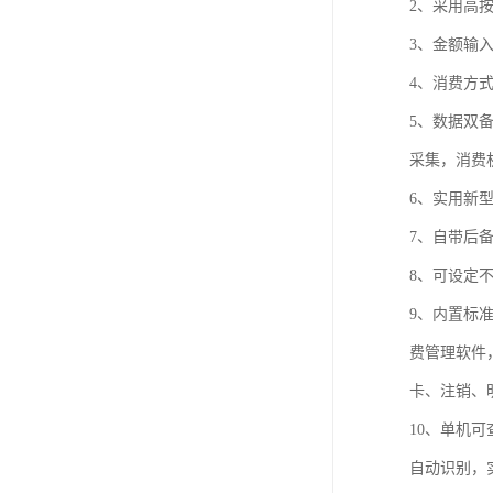
2、采用高
3、金额输
4、消费方
5、数据双
采集，消费
6、实用新
7、自带后
8、可设定
9、内置标准
费管理软件
卡、注销、
10、单机
自动识别，实