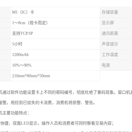
M1（IC）卡
存储容量
1～8cm（视卡而定）
显示屏
支持TCP/IP
通讯距离
5小时
声音提示
1200mAh
工作温度
10%～90%
电源
210mm*80mm*50mm
机通过软件功能设置卡上不同的密码编号，彻底杜绝了重码现象。窗口机具
报警。用捡到已挂失的卡消费，消费机将损警、警告。
机主要功能特点：
单快捷，双面LED显示，操作人员和消费者可同时察看交易内容；