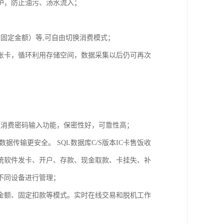
防护，防止油污、汤水流入；
固定金额）等,可自由切换消费模式；
00张卡，循环利用存储空间，数据采集以后仍可再次
额消费密码输入功能，保密性好，可靠性高；
数据传输更安全。 SQL数据库C/S版本IC卡售饭收
统软件发卡、开户、存款、现金取款、卡挂失、补
不同设备进行管理；
金额、固定扣款等模式。实时在线交易和脱机工作