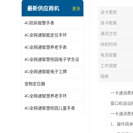
指静脉识别智能锁
最新供应商机
更多
读卡类型
蓝牙ibeacon定位手表
4G防拆报警手表
读卡距离
2G/BT4.0智能睡眠带
通讯方式
4G全网通智能定位手环
2G/4G智慧养老手环
待机时间
4G全网通智慧养老手表
2G/3G/4G智能学生证
电池容量
4G全网通智慧校园电子学生证
4G全网通智能电子工牌
工作湿度
4G全网通智能电子工牌
一卡通消费机
规格
宠物定位器
2G宠物GPS定位器
一卡通消费
4G全网通智慧养老手环
社区矫正老年痴呆防拆报警手表
窗口机自动
4G全网通智慧校园儿童手表
一卡通消费
气泵式血压测量手表
1、操作简