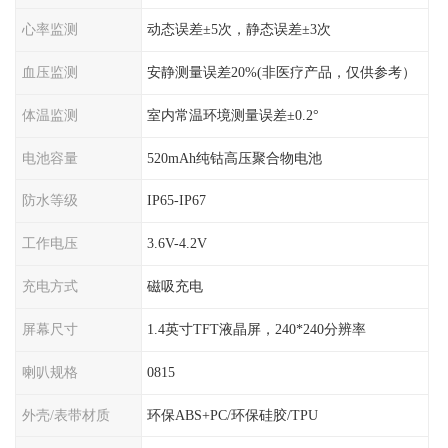
心率监测
动态误差±5次，静态误差±3次
血压监测
安静测量误差20%(非医疗产品，仅供参考）
体温监测
室内常温环境测量误差±0.2°
电池容量
520mAh纯钴高压聚合物电池
防水等级
IP65-IP67
工作电压
3.6V-4.2V
充电方式
磁吸充电
屏幕尺寸
1.4英寸TFT液晶屏，240*240分辨率
喇叭规格
0815
外壳/表带材质
环保ABS+PC/环保硅胶/TPU