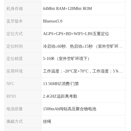
机身存储
64Mbit RAM+128Mbit ROM
蓝牙版本
Bluetoot5.0
定位方式
AGPS+GPS+BD+WIFI+LBS五重定位
定位时间
冷启动≤60秒、热启动≤15秒 （室外空旷环境）
定位精度
5-10米（室外空旷环境下）
应用环境
工作温度：-20°C至+70°C，工作湿度：5％〜95％RH
NFC
13.56MHZ消费/门禁
RFID
2.4GHZ远距离考勤
电池容量
1500mAh纯钴高压聚合物电池
佩戴方式
挂绳