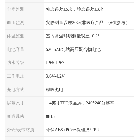
心率监测
动态误差±5次，静态误差±3次
血压监测
安静测量误差20%(非医疗产品，仅供参考）
体温监测
室内常温环境测量误差±0.2°
电池容量
520mAh纯钴高压聚合物电池
防水等级
IP65-IP67
工作电压
3.6V-4.2V
充电方式
磁吸充电
屏幕尺寸
1.4英寸TFT液晶屏，240*240分辨率
喇叭规格
0815
外壳/表带材质
环保ABS+PC/环保硅胶/TPU