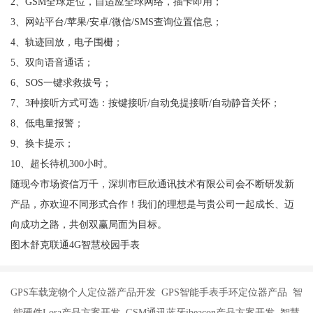
2、GSM全球定位，自适应全球网络，插卡即用；
3、网站平台/苹果/安卓/微信/SMS查询位置信息；
4、轨迹回放，电子围栅；
5、双向语音通话；
6、SOS一键求救拔号；
7、3种接听方式可选：按键接听/自动免提接听/自动静音关怀；
8、低电量报警；
9、换卡提示；
10、超长待机300小时。
随现今市场资信万千，深圳市巨欣通讯技术有限公司会不断研发新
产品，亦欢迎不同形式合作！我们的理想是与贵公司一起成长、迈
向成功之路，共创双赢局面为目标。
图木舒克联通4G智慧校园手表
GPS车载宠物个人定位器产品开发 GPS智能手表手环定位器产品 智
能硬件Lora产品方案开发 GSM通讯蓝牙ibeacon产品方案开发 智慧