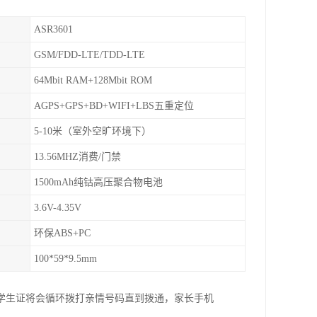
ASR3601
GSM/FDD-LTE/TDD-LTE
64Mbit RAM+128Mbit ROM
AGPS+GPS+BD+WIFI+LBS五重定位
5-10米（室外空旷环境下）
13.56MHZ消费/门禁
1500mAh纯钴高压聚合物电池
3.6V-4.35V
环保ABS+PC
100*59*9.5mm
子学生证将会循环拨打亲情号码直到拨通，家长手机