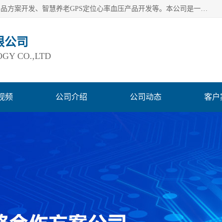
深圳市巨欣通讯技术有限公司是应用领域有：智能硬件Lora产品方案开发、智慧养老GPS定位心率血压产品开发等。本公司是一家民营高新技术企业、行业成员之一的智能硬件方案提供商，公司致力于为智能物联领域提供硬件解决方案。公司可满足不同类型客户采购需要，巨欣通讯切身体会客户对服务及时性的要求，建立了完善的售后服务系统，运用先进的互联网工具为客户提供及时、周到的服务！
限公司
GY CO.,LTD
视频
公司介绍
公司动态
客户