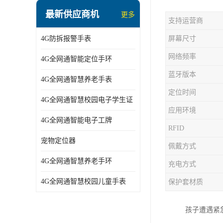
指静脉识别智能锁
最新供应商机
更多
支持运营商
蓝牙ibeacon定位手表
4G防拆报警手表
屏幕尺寸
2G/BT4.0智能睡眠带
网络频率
4G全网通智能定位手环
2G/4G智慧养老手环
蓝牙版本
4G全网通智慧养老手表
2G/3G/4G智能学生证
定位时间
4G全网通智慧校园电子学生证
4G全网通智能电子工牌
应用环境
4G全网通智能电子工牌
一卡通消费机
RFID
宠物定位器
佩戴方式
2G宠物GPS定位器
4G全网通智慧养老手环
充电方式
社区矫正老年痴呆防拆报警手表
4G全网通智慧校园儿童手表
保护套材质
气泵式血压测量手表
孩子遭遇紧