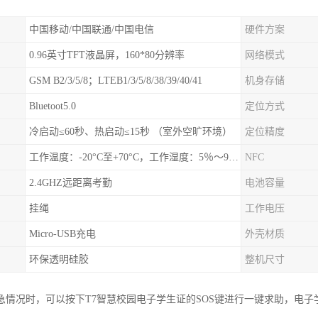
中国移动/中国联通/中国电信
硬件方案
0.96英寸TFT液晶屏，160*80分辨率
网络模式
GSM B2/3/5/8；LTEB1/3/5/8/38/39/40/41
机身存储
Bluetoot5.0
定位方式
冷启动≤60秒、热启动≤15秒 （室外空旷环境）
定位精度
工作温度：-20°C至+70°C，工作湿度：5％〜95％RH
NFC
2.4GHZ远距离考勤
电池容量
挂绳
工作电压
Micro-USB充电
外壳材质
环保透明硅胶
整机尺寸
急情况时，可以按下T7智慧校园电子学生证的SOS键进行一键求助，电