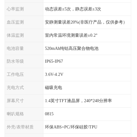
心率监测
动态误差±5次，静态误差±3次
血压监测
安静测量误差20%(非医疗产品，仅供参考）
体温监测
室内常温环境测量误差±0.2°
电池容量
520mAh纯钴高压聚合物电池
防水等级
IP65-IP67
工作电压
3.6V-4.2V
充电方式
磁吸充电
屏幕尺寸
1.4英寸TFT液晶屏，240*240分辨率
喇叭规格
0815
外壳/表带材质
环保ABS+PC/环保硅胶/TPU